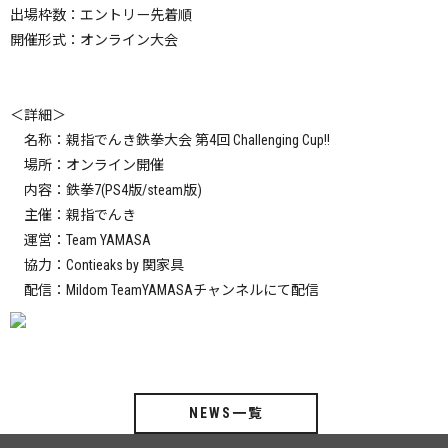
出場枠数：エントリー先着順
開催形式：オンライン大会
＜詳細＞
名称：親指でんき鉄拳大会 第4回 Challenging Cup!!
場所：オンライン開催
内容：
鉄拳7(PS4版/steam版)
主催：
親指でんき
運営：Team YAMASA
協力：Contieaks by 関家具
配信：
Mildom TeamYAMASAチャンネルにて
配信
NEWS一覧