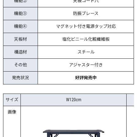
機能②
天板コード穴
機能③
防振ブレース
機能④
マグネット付き電源タップ対応
天板材
塩化ビニール化粧繊維板
構造材
スチール
その他
アジャスター付き
発売状況
好評発売中
サイズ
W120cm
画像