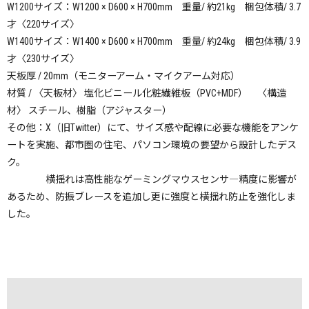
W1200サイズ：W1200 × D600 × H700mm 重量/ 約21kg 梱包体積/ 3.7
才〈220サイズ〉
W1400サイズ：W1400 × D600 × H700mm 重量/ 約24kg 梱包体積/ 3.9
才〈230サイズ〉
天板厚 / 20mm（モニターアーム・マイクアーム対応）
材質 / 〈天板材〉 塩化ビニール化粧繊維板（PVC+MDF） 〈構造
材〉 スチール、樹脂（アジャスター）
その他：X（旧Twitter）にて、サイズ感や配線に必要な機能をアンケ
ートを実施、都市圏の住宅、パソコン環境の要望から設計したデス
ク。
その他：
横揺れは高性能なゲーミングマウスセンサ―精度に影響が
あるため、防振ブレースを追加し更に強度と横揺れ防止を強化しま
した。