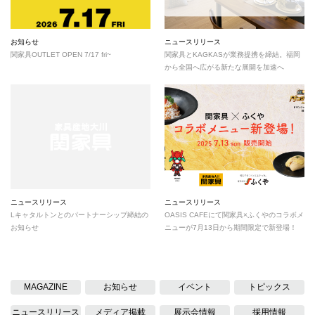
お知らせ
ニュースリリース
関家具OUTLET OPEN 7/17 fri~
関家具とKAGKASが業務提携を締結。福岡
から全国へ広がる新たな展開を加速へ
ニュースリリース
ニュースリリース
L
キャタルトンとのパートナーシップ締結の
OASIS CAFEにて関家具×ふくやのコラボメ
お知らせ
ニューが7月13日から期間限定で新登場！
MAGAZINE
お知らせ
イベント
トピックス
ニュースリリース
メディア掲載
展示会情報
採用情報