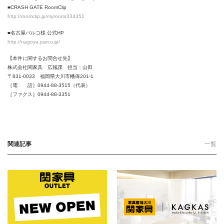
■CRASH GATE RoomClip
http://roomclip.jp/myroom/334351
■名古屋パルコ様 公式HP
http://nagoya.parco.jp/
【本件に関するお問合せ先】
株式会社関家具 広報課 担当：山田
〒831-0033 福岡県大川市幡保201-1
［電 話］0944-88-3515（代表）
［ファクス］0944-88-3351
関連記事
一覧