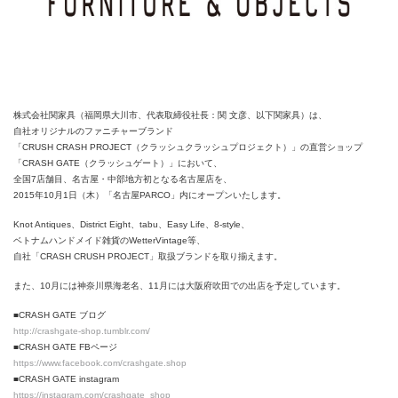
株式会社関家具（福岡県大川市、代表取締役社長：関 文彦、以下関家具）は、
自社オリジナルのファニチャーブランド
「CRUSH CRASH PROJECT（クラッシュクラッシュプロジェクト）」の直営ショップ
「CRASH GATE（クラッシュゲート）」において、
全国7店舗目、名古屋・中部地方初となる名古屋店を、
2015年10月1日（木）「名古屋PARCO」内にオープンいたします。
Knot Antiques、District Eight、tabu、Easy Life、8-style、
ベトナムハンドメイド雑貨のWetterVintage等、
自社「CRASH CRUSH PROJECT」取扱ブランドを取り揃えます。
また、10月には神奈川県海老名、11月には大阪府吹田での出店を予定しています。
■CRASH GATE ブログ
http://crashgate-shop.tumblr.com/
■CRASH GATE FBページ
https://www.facebook.com/crashgate.shop
■CRASH GATE instagram
https://instagram.com/crashgate_shop