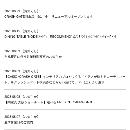
2023.08.29
【お知らせ】
CRASH GATE岡山店、9/1（金）リニューアルオープンします
2023.08.15
【お知らせ】
DINING TABLE ”NODE(ﾉｰﾄﾞ) RECOMMEND” &ﾒﾝﾃﾅﾝｽｷｯﾄﾌﾟﾚｾﾞﾝﾄｷｬﾝﾍﾟｰﾝ!
2023.08.09
【お知らせ】
台風接近に伴う営業時間変更のお知らせ
2023.08.09
【お知らせ】
【CASIO×CRASH GATE】インテリアのプロとつくる「ピアノが映えるコーディネー
ト」をクラッシュゲート横浜みなとみらい店にて、8/5（土）より展示
2023.08.08
【お知らせ】
【関家具 大阪ショールーム】選べる PRESENT CAMPAIGN!!!
2023.08.07
【お知らせ】
夏季休業日のご案内