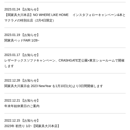
2023.01.24
【お知らせ】
【関家具大川本店】NO WHERE LIKE HOME インスタフォローキャンペーン&本と
マクラメの特別出店（2月4日限定）
2023.01.19
【お知らせ】
関家具ベッドFAIR 1/28~
2023.01.17
【お知らせ】
レザーテックスソファキャンペーン、CRASHGATE芝公園×東京ショールームで開催
します
2022.12.28
【お知らせ】
関家具大川展示会 2023 NewYear を1月10日(火)より3日間開催します
2022.12.21
【お知らせ】
年末年始休業日のご案内
2022.12.15
【お知らせ】
2023年 初売り 1/2~【関家具大川本店】