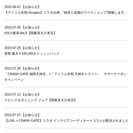
2023.08.07
【お知らせ】
【アトリエ木馬×Scapes】コラボ企画、”銘木と盆栽のワークショップ”開催します。
2023.07.30
【お知らせ】
8月の家具SALE【関家具大川本店】
2023.07.28
【お知らせ】
⑧祭 最大￥100,000キャッシュバック
2023.07.28
【お知らせ】
「CRASH GATE 福岡天神店」×「アトリエ木馬 天神ギャラリー」 サマークーポン
キャンペーン
2023.07.13
【お知らせ】
リビング＆ダイニング フェア【関家具大川本店】
2023.07.07
【お知らせ】
【LIXIL × CRASH GATE】コラボ インテリアコーディネートコラムが配信されました