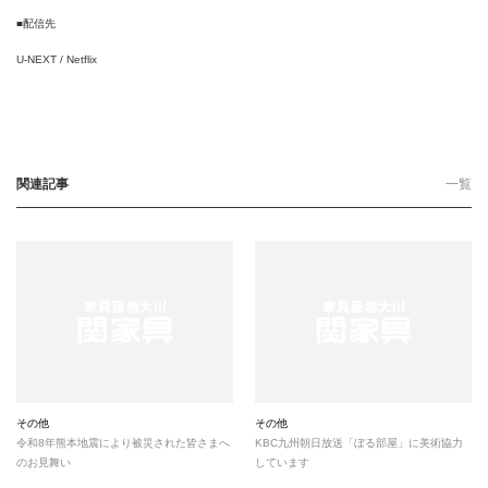
■配信先
U-NEXT / Netflix
関連記事
一覧
その他
その他
令和8年熊本地震により被災された皆さまへ
KBC九州朝日放送「ぼる部屋」に美術協力
のお見舞い
しています