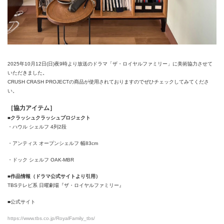
2025年10月12日(日)夜9時より放送のドラマ「ザ・ロイヤルファミリー」に美術協力させて
いただきました。
CRUSH CRASH PROJECTの商品が使用されておりますのでぜひチェックしてみてくださ
い。
［協力アイテム］
■クラッシュクラッシュプロジェクト
・ハウル シェルフ 4列2段
・アンティス オープンシェルフ 幅83cm
・ドック シェルフ OAK-MBR
■作品情報（ドラマ公式サイトより引用）
TBSテレビ系 日曜劇場『ザ・ロイヤルファミリー』
■公式サイト
https://www.tbs.co.jp/RoyalFamily_tbs/