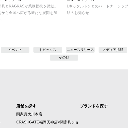
家具とKAGKASが業務提携を締結。
L
キャタルトンとのパートナーシッ
岡から全国へ広がる新たな展開を加
結のお知らせ
へ
イベント
トピックス
ニュースリリース
メディア掲載
その他
店舗を探す
ブランドを探す
関家具大川本店
)
CRASHGATE福岡天神店×関家具ショ