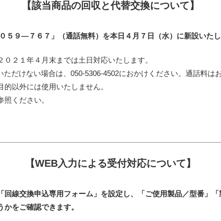
【
該当商品の回収と代替交換について
】
－０５９―７６７」（通話無料）を本日４月７日（水）に新設いた
２０２１年４月末までは土日対応いたします。
ただけない場合は、050-5306-4502におかけください。通話料
目的以外には使用いたしません。
参照ください。
【
WEB
入力による受付対応について
】
「回線交換申込専用フォーム」を設定し、「ご使用製品／型番」「
うかをご確認できます。