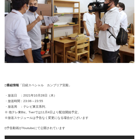
□番組情報
「日経スペシャル カンブリア宮殿」
・放送日 ：2021年10月28日（木）
・放送時間：23:06～23:55
・放送局 ：テレビ東京系列、
※ 他テレ東Biz。Tverでは11月4日より配信開始予定。
※放送スケジュールは予告なく変更になる場合がございます
□予告動画がYoutubeにて公開されています