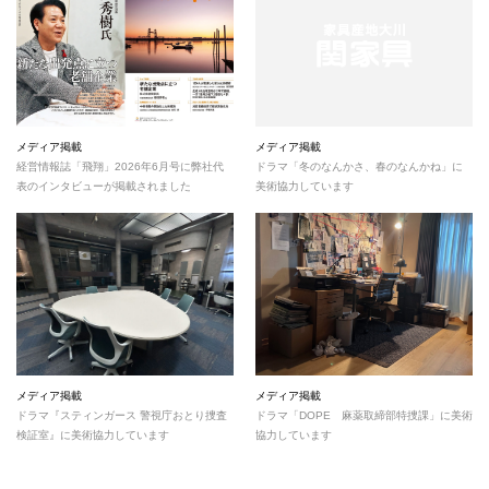
メディア掲載
メディア掲載
経営情報誌「飛翔」2026年6月号に弊社代
ドラマ「冬のなんかさ、春のなんかね」に
表のインタビューが掲載されました
美術協力しています
メディア掲載
メディア掲載
ドラマ『スティンガース 警視庁おとり捜査
ドラマ「DOPE 麻薬取締部特捜課」に美術
検証室』に美術協力しています
協力しています