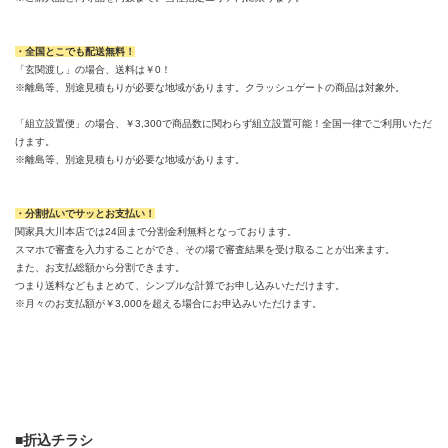
・全国とこでも配送無料！
「玄関渡し」の場合、送料は￥0！
※離島等、別途見積もりが必要な地域があります。クラッシュゲートの商品は対象外。
「組立設置便」の場合、￥3,300で商品数に関わらず組立設置可能！全国一律でご利用いただ
けます。
※離島等、別途見積もりが必要な地域があります。
・分割払いでサッとお支払い！
関家具大川本店では24回まで分割金利無料となっております。
スマホで審査を入力することができ、その場で審査結果を受け取ることが出来ます。
また、お支払総額から分割できます。
つまり送料などもまとめて、シンプルな計算でお申し込みいただけます。
※月々のお支払額が￥3,000を超える場合にお申込みいただけます。
■折込チラシ