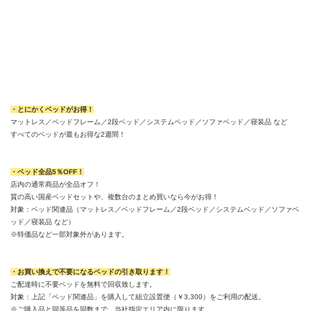
・とにかくベッドがお得！
マットレス／ベッドフレーム／2段ベッド／システムベッド／ソファベッド／寝装品 など
すべてのベッドが最もお得な2週間！
・ベッド全品5％OFF！
店内の通常商品が全品オフ！
質の高い国産ベッドセットや、複数台のまとめ買いなら今がお得！
対象：ベッド関連品（マットレス／ベッドフレーム／2段ベッド／システムベッド／ソファベ
ッド／寝装品 など）
※特価品など一部対象外があります。
・お買い換えで不要になるベッドの引き取ります！
ご配達時に不要ベッドを無料で回収致します。
対象：上記「ベッド関連品」を購入して組立設置便（￥3,300）をご利用の配送。
※ご購入品と同等品を同数まで。当社指定エリア内に限ります。