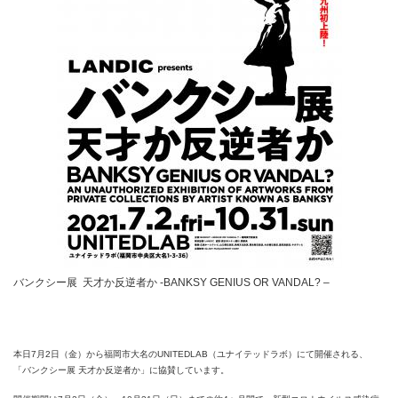
バンクシー展 天才か反逆者か -BANKSY GENIUS OR VANDAL? –
本日7月2日（金）から福岡市大名のUNITEDLAB（ユナイテッドラボ）にて開催される、
「バンクシー展 天才か反逆者か」に協賛しています。